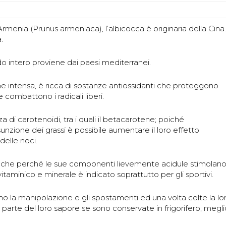
rmenia (Prunus armeniaca), l’albicocca è originaria della Cina.
.
o intero proviene dai paesi mediterranei.
one intensa, è ricca di sostanze antiossidanti che proteggono
combattono i radicali liberi.
za di carotenoidi, tra i quali il betacarotene; poiché
sunzione dei grassi è possibile aumentare il loro effetto
elle noci.
 anche perché le sue componenti lievemente acidule stimolano
itaminico e minerale è indicato soprattutto per gli sportivi.
o la manipolazione e gli spostamenti ed una volta colte la lo
parte del loro sapore se sono conservate in frigorifero; megli