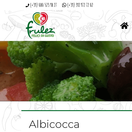
(+39) 080 523 98 27
(+39) 392 972 72 02
Albicocca