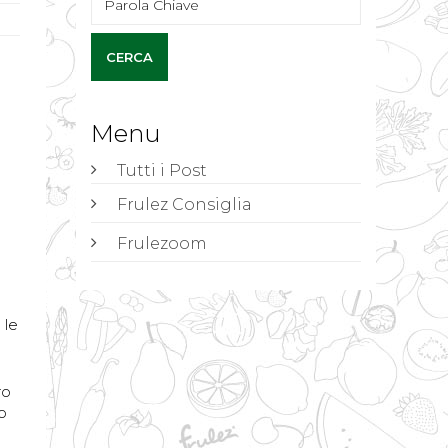
Menu
Tutti i Post
Frulez Consiglia
Frulezoom
 le
ro
o