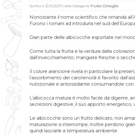
Scritto il
12.01.2021
| nella Categoria
Frulez Consiglia
Nonostante il nome scientifico che rimanda all’A
Furono i romani ad introdurla nel sud dell’Europa
Gran parte delle albicocche esportate nel mond
Come tutta la frutta e la verdura dalla colorazi
dall’invecchiamento, mangiate fresche o secche 
Il colore arancione rivela in particolare la presen
l’assorbimento dei carotenoidi è favorito dall’as
nutrizionale e antiossidante consumandole con d
L’albicocca matura è molto facile da digerire,
secrezioni digestive; il suo apporto energetico, v
Le albicocche sono un frutto delicato, non aman
maturazione si interrompe; inoltre perdono gran 
quindi lasciarle a temperatura ambiente.