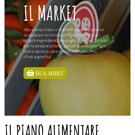
IL MARKET
Attraverso il sito e tramite l’app si possono
acquistare in modo semplice e veloce i
singoli ingredienti dei piatti di Frulez, pronti
per la preparazione, pesati e divisi per l’uso:
non si spreca cibo e non si producono
rifiuti superflui.
Vai al market
IL PIANO ALIMENTARE