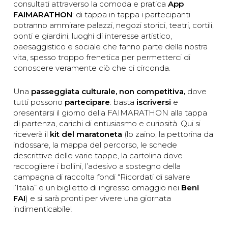
consultati attraverso la comoda e pratica
App
FAIMARATHON
: di tappa in tappa i partecipanti
potranno ammirare palazzi, negozi storici, teatri, cortili,
ponti e giardini, luoghi di interesse artistico,
paesaggistico e sociale che fanno parte della nostra
vita, spesso troppo frenetica per permetterci di
conoscere veramente ciò che ci circonda.
Una
passeggiata culturale, non competitiva,
dove
tutti possono
partecipare
: basta
iscriversi
e
presentarsi il giorno della FAIMARATHON alla tappa
di partenza, carichi di entusiasmo e curiosità. Qui si
riceverà il
kit del maratoneta
(lo zaino, la pettorina da
indossare, la mappa del percorso, le schede
descrittive delle varie tappe, la cartolina dove
raccogliere i bollini, l’adesivo a sostegno della
campagna di raccolta fondi “Ricordati di salvare
l’Italia” e un biglietto di ingresso omaggio nei
Beni
FAI
) e si sarà pronti per vivere una giornata
indimenticabile!